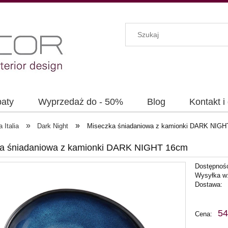
baty
Wyprzedaż do - 50%
Blog
Kontakt i
»
»
 Italia
Dark Night
Miseczka śniadaniowa z kamionki DARK NIG
a śniadaniowa z kamionki DARK NIGHT 16cm
Dostępnoś
Wysyłka w
Dostawa:
C
54
Cena:
p