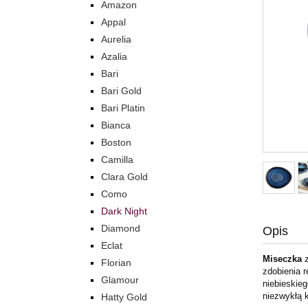
Amazon
Appal
Aurelia
Azalia
Bari
Bari Gold
Bari Platin
Bianca
Boston
Camilla
Clara Gold
Como
Dark Night
Diamond
Opis
Eclat
Miseczka
z
Florian
zdobienia 
Glamour
niebieskieg
niezwykłą 
Hatty Gold