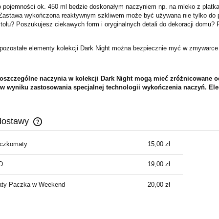
 pojemności ok. 450 ml będzie doskonałym naczyniem np. na mleko z płatkami,
Zastawa wykończona reaktywnym szkliwem może być używana nie tylko do po
stołu? Poszukujesz ciekawych form i oryginalnych detali do dekoracji domu? 
 pozostałe elementy kolekcji Dark Night można bezpiecznie myć w zmywarce
zczególne naczynia w kolekcji Dark Night mogą mieć zróżnicowane odci
 w wyniku zastosowania specjalnej technologii wykończenia naczyń. E
dostawy
aczkomaty
15,00 zł
Cena nie zawiera ewentualnych kosztów
płatności
D
19,00 zł
ty Paczka w Weekend
20,00 zł