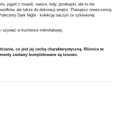
 jogurt z muesli, owoce, lody, przekąski, ale to nie
siłków, ale także do dekoracji wnętrz. Planujesz nowoczesną
Polecamy Dark Night - kolekcję naczyń ze szkliwionej
 i używać w kuchence mikrofalowej.
enie, co jest jej cechą charakterystyczną. Różnice te
lementy zastawy kompletowane są losowo.