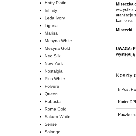
Hatty Platin
Miseczka
o
wszystko. 
Infinity
aranżację 
Leda Ivory
kamionki.
Liguria
Miseczki
i
Marisa
Mesyna White
Mesyna Gold
UWAGA: Pos
występują
Neo Silk
New York
Nostalgia
Koszty 
Plus White
Polvere
InPost P
Queen
Robusta
Kurier DP
Roma Gold
Paczkoma
Sakura White
Sense
Solange