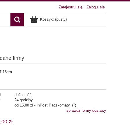
Zarejestruj się
Zaloguj się
Koszyk:
(pusty)
 dane firmy
HT 16cm
ć:
duża ilość
:
24 godziny
od 15,00 zł
- InPost Paczkomaty
sprawdź formy dostawy
ena nie zawiera ewentualnych kosztów
,00 zł
łatności