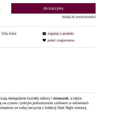
do koszyka
.
dodaj do przechowalni
Villa Italia
zapytaj o produkt
poleć znajomemu
ują nieregularne kształty talerzy i
miseczek
, a także
 na czarno i pokryte jednostronnie szkliwem w odcieniach
estawione ze sobą naczynia z kolekcji Dark Night stworzą