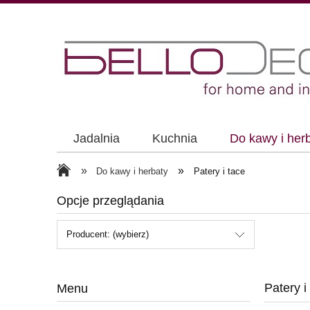
Jadalnia
Kuchnia
Do kawy i her
»
»
Do kawy i herbaty
Patery i tace
Opcje przeglądania
Producent: (wybierz)
Patery i
Menu