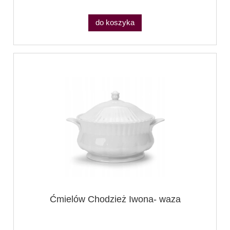
do koszyka
Ćmielów Chodzież Iwona- waza