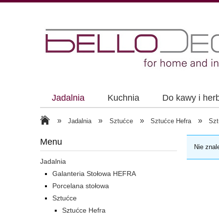
Jadalnia
Kuchnia
Do kawy i her
»
»
»
»
Jadalnia
Sztućce
Sztućce Hefra
Szt
Menu
Nie znal
Jadalnia
Galanteria Stołowa HEFRA
Porcelana stołowa
Sztućce
Sztućce Hefra