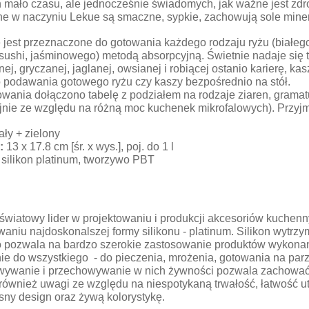
 mało czasu, ale jednocześnie świadomych, jak ważne jest zdr
e w naczyniu Lekue są smaczne, sypkie, zachowują sole minera
jest przeznaczone do gotowania każdego rodzaju ryżu (białego,
 sushi, jaśminowego) metodą absorpcyjną. Świetnie nadaje się 
ej, gryczanej, jaglanej, owsianej i robiącej ostanio karierę, k
o podawania gotowego ryżu czy kaszy bezpośrednio na stół.
wania dołączono tabelę z podziałem na rodzaje ziaren, gramatu
jnie ze względu na różną moc kuchenek mikrofalowych). Przyjmuj
ały + zielony
:
13 x 17.8 cm [śr. x wys.], poj. do 1 l
:
silikon platinum, tworzywo PBT
 światowy lider w projektowaniu i produkcji akcesoriów kuchen
aniu najdoskonalszej formy silikonu - platinum. Silikon wytrz
co pozwala na bardzo szerokie zastosowanie produktów wykonan
ie do wszystkiego - do pieczenia, mrożenia, gotowania na parz
wywanie i przechowywanie w nich żywności pozwala zachować
 również uwagi ze względu na niespotykaną trwałość, łatwość u
ny design oraz żywą kolorystykę.