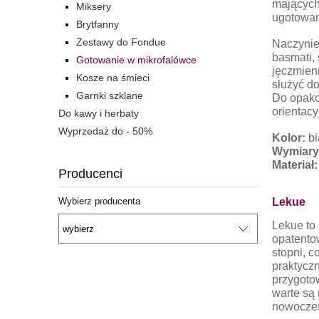
mających
Miksery
ugotowan
Brytfanny
Zestawy do Fondue
Naczynie 
basmati,
Gotowanie w mikrofalówce
jęczmienn
Kosze na śmieci
służyć d
Garnki szklane
Do opako
orientacy
Do kawy i herbaty
Wyprzedaż do - 50%
Kolor:
bi
Wymiary
Materiał
Producenci
Lekue
Wybierz producenta
Lekue to
opatentow
stopni, 
praktyczn
przygoto
warte są
nowoczes