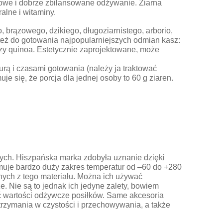
owe i dobrze zbilansowane odżywanie. Ziarna
lne i witaminy.
 brązowego, dzikiego, długoziarnistego, arborio,
też do gotowania najpopularniejszych odmian kasz:
aszy quinoa. Estetycznie zaprojektowane, może
rą i czasami gotowania (należy ja traktować
e się, że porcja dla jednej osoby to 60 g ziaren.
nych. Hiszpańska marka zdobyła uznanie dzięki
ymuje bardzo duży zakres temperatur od –60 do +280
ych z tego materiału. Można ich używać
e. Nie są to jednak ich jedyne zalety, bowiem
 wartości odżywcze posiłków. Same akcesoria
trzymania w czystości i przechowywania, a także