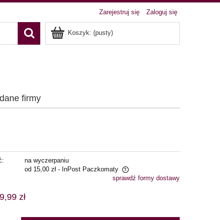
Zarejestruj się
Zaloguj się
Koszyk:
(pusty)
 dane firmy
ć:
na wyczerpaniu
od 15,00 zł
- InPost Paczkomaty
sprawdź formy dostawy
ena nie zawiera ewentualnych kosztów
9,99 zł
łatności