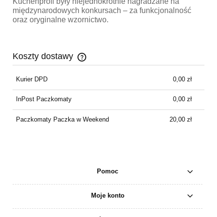
Kuchenprofi były niejednokrotnie nagradzane na
międzynarodowych konkursach – za funkcjonalność
oraz oryginalne wzornictwo.
Koszty dostawy
Cena nie zawiera ewentualnych kosztów płatności
Kurier DPD
0,00 zł
InPost Paczkomaty
0,00 zł
Paczkomaty Paczka w Weekend
20,00 zł
Pomoc
Moje konto