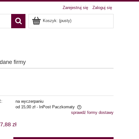
Zarejestruj się
Zaloguj się
Koszyk:
(pusty)
 dane firmy
ć:
na wyczerpaniu
od 15,00 zł
- InPost Paczkomaty
sprawdź formy dostawy
ena nie zawiera ewentualnych kosztów
7,88 zł
łatności