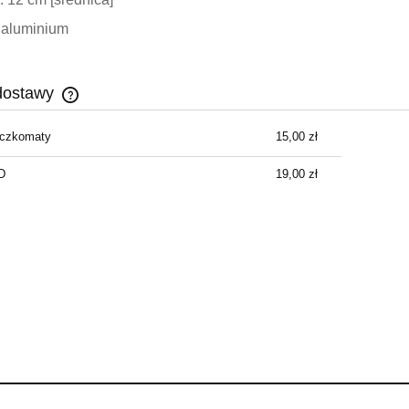
: aluminium
dostawy
aczkomaty
15,00 zł
Cena nie zawiera ewentualnych kosztów
płatności
D
19,00 zł