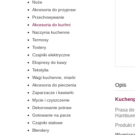
Noże
Akcesoria do przypraw
Przechowywanie
Akcesoria do kuchni
Naczynia kuchenne
Termosy
Tostery
Czajniki elektryczne
Ekspresy do kawy
Tekstylia
Wagi kuchenne, miarki
Opis
Akcesoria do pieczenia
Zaparzacze i kawiarki
Kuchenp
Mycie i czyszczenie
Dekorowanie potraw
Prasa do
Gotowanie na parze
Hambureg
Czajniki stalowe
Produkt 
Blendery
Wymiary