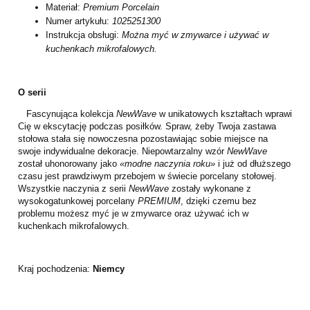
Materiał:
Premium Porcelain
Numer artykułu:
1025251300
Instrukcja obsługi:
Można myć w zmywarce i używać w
kuchenkach mikrofalowych.
O serii
Fascynująca kolekcja
NewWave
w unikatowych kształtach wprawi
Cię w ekscytację podczas posiłków. Spraw, żeby Twoja zastawa
stołowa stała się nowoczesna pozostawiając sobie miejsce na
swoje indywidualne dekoracje. Niepowtarzalny wzór
NewWave
został uhonorowany jako
«modne naczynia roku»
i już od dłuższego
czasu jest prawdziwym przebojem w świecie porcelany stołowej.
Wszystkie naczynia z serii
NewWave
zostały wykonane z
wysokogatunkowej porcelany
PREMIUM
, dzięki czemu bez
problemu możesz myć je w zmywarce oraz używać ich w
kuchenkach mikrofalowych.
Kraj pochodzenia:
Niemcy