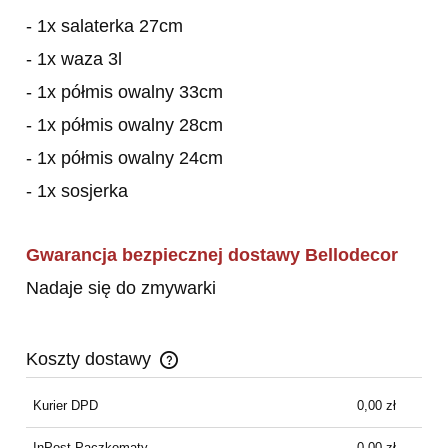
- 1x salaterka 27cm
- 1x waza 3l
- 1x półmis owalny 33cm
- 1x półmis owalny 28cm
- 1x półmis owalny 24cm
- 1x sosjerka
Gwarancja bezpiecznej dostawy Bellodecor
Nadaje się do zmywarki
Koszty dostawy
Cena nie zawiera ewentualnych kosztów płatności
Kurier DPD
0,00 zł
InPost Paczkomaty
0,00 zł